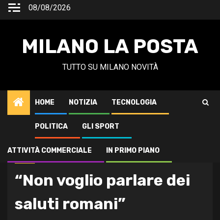
Vai
08/08/2026
al
contenuto
MILANO LA POSTA
TUTTO SU MILANO NOVITÀ
HOME
NOTIZIA
TECNOLOGIA
POLITICA
GLI SPORT
Home
Politica
“Non voglio parlare dei saluti romani”
ATTIVITÀ COMMERCIALE
IN PRIMO PIANO
Politica
“Non voglio parlare dei
saluti romani”