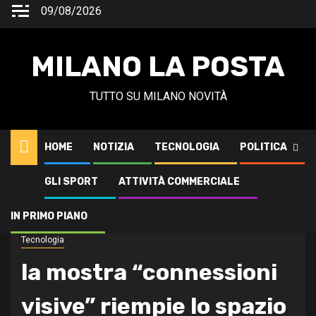
Vai
09/08/2026
al
contenuto
MILANO LA POSTA
TUTTO SU MILANO NOVITÀ
HOME
NOTIZIA
TECNOLOGIA
POLITICA
GLI SPORT
ATTIVITÀ COMMERCIALE
Home
Tecnologia
la mostra “connessioni visive” riempie lo spazio hus di milano
IN PRIMO PIANO
Tecnologia
la mostra “connessioni
visive” riempie lo spazio