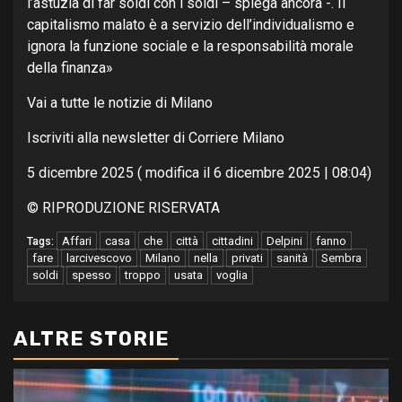
l’astuzia di far soldi con i soldi – spiega ancora -. Il
capitalismo malato è a servizio dell’individualismo e
ignora la funzione sociale e la responsabilità morale
della finanza»
Vai a tutte le notizie di Milano
Iscriviti alla newsletter di Corriere Milano
5 dicembre 2025 ( modifica il 6 dicembre 2025 | 08:04)
© RIPRODUZIONE RISERVATA
Affari
casa
che
città
cittadini
Delpini
fanno
Tags:
fare
larcivescovo
Milano
nella
privati
sanità
Sembra
soldi
spesso
troppo
usata
voglia
ALTRE STORIE