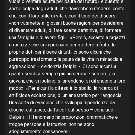
vuole diventare adulta per paura del futuro» e questo è
anche colpa degli adulti che dovrebbero rendersi conto
che, con il loro stile di vita e con il tono dei discorsi,
«non trasmette ai giovani buone ragioni per desiderare
di diventare adulti, di fare scelte definitive, di formare
una famiglia e di avere figli». «Perciò, accanto a ragazzi
e ragazze che si impegnano per mettere a frutto le
proprie doti per il bene di tutti, ci sono alcuni che
purtroppo trasformano la paura della vita in minaccia e
aggressione – evidenzia Delpini -. Ci sono alcuni, a
quanto sembra sempre più numerosi e sempre più
giovani, che si isolano, si arrendono, si difendono a loro
modo». «Per alcuni la difesa è lo sballo, la ricerca di
artificiosa eccitazione, di un anestetico per l’angoscia.
Una sorta di evasione che sviluppa dipendenze da
droghe, dal gioco, dall’alcol, dal sesso – conclude
Delpini -. Il fenomeno ha proporzioni drammatiche e
troppe persone e istituzioni non ne sono
adeguatamente consapevoli».